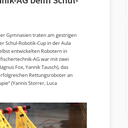
chnik-AG beim Schul-
her Gymnasien traten am gestrigen
er Schul-Robotik-Cup in der Aula
lbst entwickelten Robotern in
 fischertechnik-AG war mit zwei
agnus Fox, Yannik Tausch), das
rfolgreichen Rettungsroboter an
ie“ (Yannis Storrer, Luca