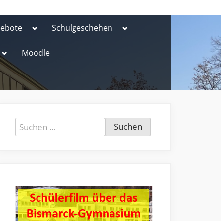
Toggle
Toggle
gebote
Schulgeschehen
sub-
sub-
menu
menu
Toggle
Moodle
sub-
menu
Suchen
nach: