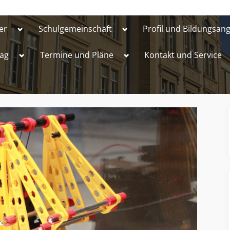
Toggle
Toggle
er
Schulgemeinschaft
Profil und Bildungsan
sub-
sub-
menu
menu
Toggle
Toggle
ag
Termine und Pläne
Kontakt und Service
sub-
sub-
menu
menu
Toggle
Toggle
sub-
sub-
menu
menu