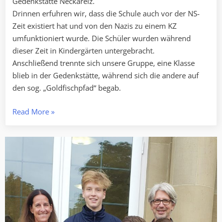
Gedenkstätte Neckarelz.
Drinnen erfuhren wir, dass die Schule auch vor der NS-
Zeit existiert hat und von den Nazis zu einem KZ
umfunktioniert wurde. Die Schüler wurden während
dieser Zeit in Kindergärten untergebracht.
Anschließend trennte sich unsere Gruppe, eine Klasse
blieb in der Gedenkstätte, während sich die andere auf
den sog. „Goldfischpfad“ begab.
„Bericht
Read More
»
über
die
Exkursion
ins
KZ
Neckarelz
der
9.