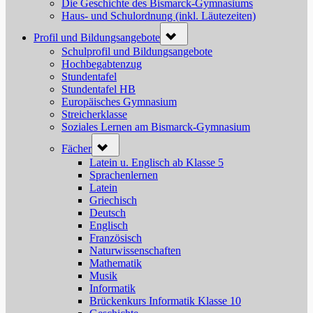
Die Geschichte des Bismarck-Gymnasiums
Haus- und Schulordnung (inkl. Läutezeiten)
Toggle
Profil und Bildungsangebote
sub-
menu
Schulprofil und Bildungsangebote
Hochbegabtenzug
Stundentafel
Stundentafel HB
Europäisches Gymnasium
Streicherklasse
Soziales Lernen am Bismarck-Gymnasium
Toggle
Fächer
sub-
menu
Latein u. Englisch ab Klasse 5
Sprachenlernen
Latein
Griechisch
Deutsch
Englisch
Französisch
Naturwissenschaften
Mathematik
Musik
Informatik
Brückenkurs Informatik Klasse 10