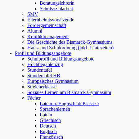
Beratungslehrerin
Schulsozialarbeit
SMV
Elternbeiratsvorsitzende
Fördergemeinschaft
Alumni
Konfliktmanagement
Die Geschichte des Bismarck-Gymnasiums
Haus- und Schulordnung (inkl. Läutezeiten)
Profil und Bildungsangebote
Schulprofil und Bildungsangebote
Hochbegabtenzug
Stundentafel
Stundentafel HB
Europäisches Gymnasium
Streicherklasse
Soziales Lernen am Bismarck-Gymnasium
Fächer
Latein u. Englisch ab Klasse 5
Sprachenlernen
Latein
Griechisch
Deutsch
Englisch
Französisch