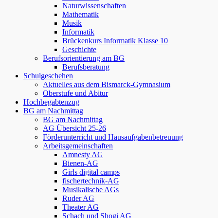
Naturwissenschaften
Mathematik
Musik
Informatik
Brückenkurs Informatik Klasse 10
Geschichte
Berufsorientierung am BG
Berufsberatung
Schulgeschehen
Aktuelles aus dem Bismarck-Gymnasium
Oberstufe und Abitur
Hochbegabtenzug
BG am Nachmittag
BG am Nachmittag
AG Übersicht 25-26
Förderunterricht und Hausaufgabenbetreuung
Arbeitsgemeinschaften
Amnesty AG
Bienen-AG
Girls digital camps
fischertechnik-AG
Musikalische AGs
Ruder AG
Theater AG
Schach und Shogi AG