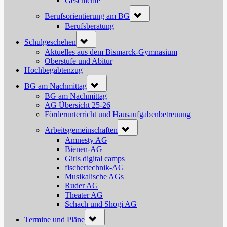
Geschichte
Toggle
Berufsorientierung am BG
sub-
menu
Berufsberatung
Toggle
Schulgeschehen
sub-
menu
Aktuelles aus dem Bismarck-Gymnasium
Oberstufe und Abitur
Hochbegabtenzug
Toggle
BG am Nachmittag
sub-
menu
BG am Nachmittag
AG Übersicht 25-26
Förderunterricht und Hausaufgabenbetreuung
Toggle
Arbeitsgemeinschaften
sub-
menu
Amnesty AG
Bienen-AG
Girls digital camps
fischertechnik-AG
Musikalische AGs
Ruder AG
Theater AG
Schach und Shogi AG
Toggle
Termine und Pläne
sub-