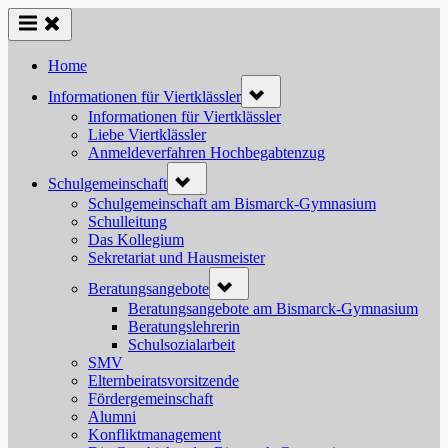
Skip
to
content
Home
Toggle
Informationen für Viertklässler
sub-
menu
Informationen für Viertklässler
Liebe Viertklässler
Anmeldeverfahren Hochbegabtenzug
Toggle
Schulgemeinschaft
sub-
menu
Schulgemeinschaft am Bismarck-Gymnasium
Schulleitung
Das Kollegium
Sekretariat und Hausmeister
Toggle
Beratungsangebote
sub-
menu
Beratungsangebote am Bismarck-Gymnasium
Beratungslehrerin
Schulsozialarbeit
SMV
Elternbeiratsvorsitzende
Fördergemeinschaft
Alumni
Konfliktmanagement