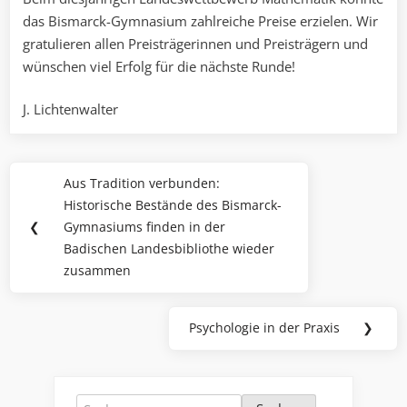
das Bismarck-Gymnasium zahlreiche Preise erzielen. Wir
gratulieren allen Preisträgerinnen und Preisträgern und
wünschen viel Erfolg für die nächste Runde!
J. Lichtenwalter
Beitragsnavigation
Aus Tradition verbunden:
Previous
Historische Bestände des Bismarck-
Post:
❮
Gymnasiums finden in der
Badischen Landesbibliothe wieder
zusammen
Psychologie in der Praxis
❯
Next
Post:
Suchen