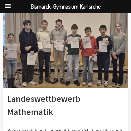
Bismarck-Gymnasium Karlsruhe
Skip
to
content
Landeswettbewerb
Mathematik
Beim diesjährigen Landeswettbewerb Mathematik konnte