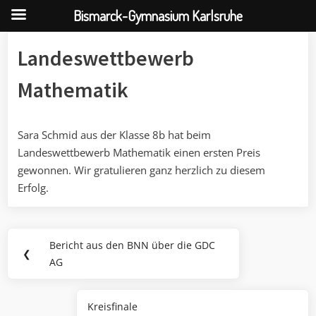
Bismarck-Gymnasium Karlsruhe
Skip
Landeswettbewerb
to
content
Mathematik
Sara Schmid aus der Klasse 8b hat beim
Landeswettbewerb Mathematik einen ersten Preis
gewonnen. Wir gratulieren ganz herzlich zu diesem
Erfolg.
Beitragsnavigation
Bericht aus den BNN über die GDC
Previous
❮
AG
Post:
Kreisfinale
Next