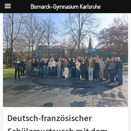
Bismarck-Gymnasium Karlsruhe
Skip
to
content
Deutsch-französischer