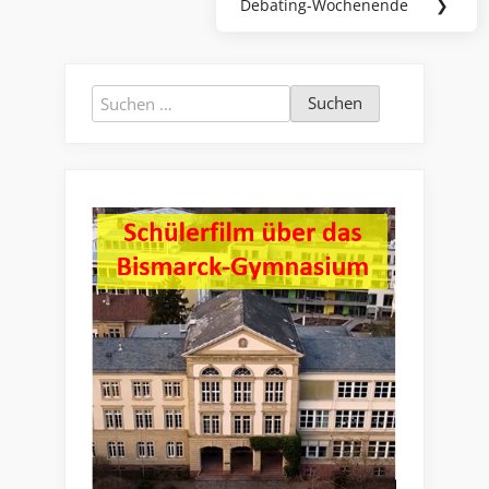
Debating-Wochenende
❯
Next
Post:
Suchen
nach: