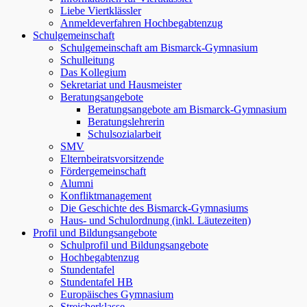
Liebe Viertklässler
Anmeldeverfahren Hochbegabtenzug
Schulgemeinschaft
Schulgemeinschaft am Bismarck-Gymnasium
Schulleitung
Das Kollegium
Sekretariat und Hausmeister
Beratungsangebote
Beratungsangebote am Bismarck-Gymnasium
Beratungslehrerin
Schulsozialarbeit
SMV
Elternbeiratsvorsitzende
Fördergemeinschaft
Alumni
Konfliktmanagement
Die Geschichte des Bismarck-Gymnasiums
Haus- und Schulordnung (inkl. Läutezeiten)
Profil und Bildungsangebote
Schulprofil und Bildungsangebote
Hochbegabtenzug
Stundentafel
Stundentafel HB
Europäisches Gymnasium
Streicherklasse