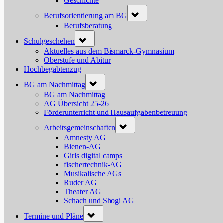
Geschichte
Toggle
Berufsorientierung am BG
sub-
menu
Berufsberatung
Toggle
Schulgeschehen
sub-
menu
Aktuelles aus dem Bismarck-Gymnasium
Oberstufe und Abitur
Hochbegabtenzug
Toggle
BG am Nachmittag
sub-
menu
BG am Nachmittag
AG Übersicht 25-26
Förderunterricht und Hausaufgabenbetreuung
Toggle
Arbeitsgemeinschaften
sub-
menu
Amnesty AG
Bienen-AG
Girls digital camps
fischertechnik-AG
Musikalische AGs
Ruder AG
Theater AG
Schach und Shogi AG
Toggle
Termine und Pläne
sub-