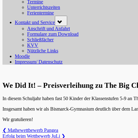
menu
Termine
Unterrichtszeiten
Ferientermine
Toggle
Kontakt und Service
sub-
menu
Anschrift und Anfahrt
Formulare zum Download
Schließfächer
KVV
Nützliche Links
Moodle
Impressum/ Datenschutz
We Did It! – Preisverleihung zu The Big C
In diesem Schuljahr haben fast 50 Kinder der Klassenstufen 5-9 an 
Insgesamt haben wir als Bismarck-Gymnasium deutlich über dem Land
Wir gratulieren!
Beitragsnavigation
Previous
❮
Mathewettbewerb Pangea
Post:
Next
Erfolg beim Wettbewerb JuLi
❯