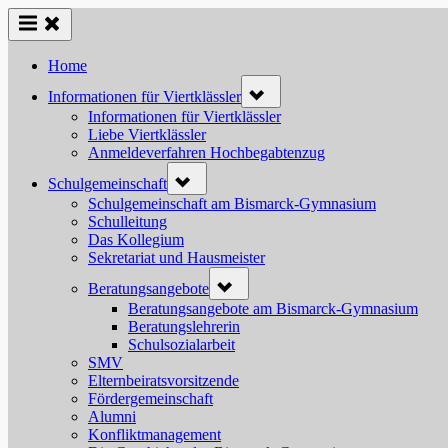
Skip
to
content
Home
Toggle
Informationen für Viertklässler
sub-
menu
Informationen für Viertklässler
Liebe Viertklässler
Anmeldeverfahren Hochbegabtenzug
Toggle
Schulgemeinschaft
sub-
menu
Schulgemeinschaft am Bismarck-Gymnasium
Schulleitung
Das Kollegium
Sekretariat und Hausmeister
Toggle
Beratungsangebote
sub-
menu
Beratungsangebote am Bismarck-Gymnasium
Beratungslehrerin
Schulsozialarbeit
SMV
Elternbeiratsvorsitzende
Fördergemeinschaft
Alumni
Konfliktmanagement