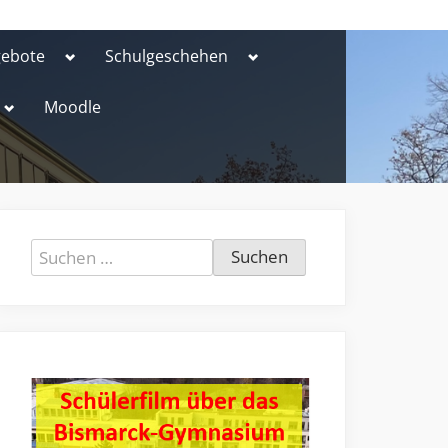
Toggle
Toggle
gebote
Schulgeschehen
sub-
sub-
menu
menu
Toggle
Moodle
sub-
menu
Suchen
nach: