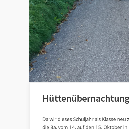
Hüttenübernachtun
Da wir dieses Schuljahr als Klasse ne
die 8a, vom 14. auf den 15. Oktober i