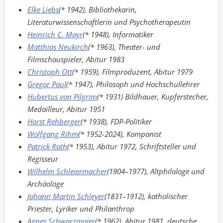
Elke Liebs
(* 1942), Bibliothekarin,
Literaturwissenschaftlerin und Psychotherapeutin
Heinrich C. Mayr
(* 1948), Informatiker
Matthias Neukirch
(* 1963), Theater- und
Filmschauspieler, Abitur 1983
Christoph Ott
(* 1959), Filmproduzent, Abitur 1979
Gregor Paul
(* 1947), Philosoph und Hochschullehrer
Hubertus von Pilgrim
(* 1931) Bildhauer, Kupferstecher,
Medailleur, Abitur 1951
Horst Rehberger
(* 1938), FDP-Politiker
Wolfgang Rihm
(* 1952-2024), Komponist
Patrick Roth
(* 1953), Abitur 1972, Schriftsteller und
Regisseur
Wilhelm Schleiermacher
(1904–1977), Altphilologe und
Archäologe
Johann Martin Schleyer
(1831–1912), katholischer
Priester, Lyriker und Philanthrop
Agnes Schwarzmaier
(* 1962), Abitur 1981, deutsche