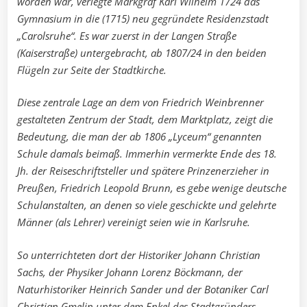
worden war, verlegte Markgraf Karl Wilhelm 1724 das
Gymnasium in die (1715) neu gegründete Residenzstadt
„Carolsruhe“. Es war zuerst in der Langen Straße
(Kaiserstraße) untergebracht, ab 1807/24 in den beiden
Flügeln zur Seite der Stadtkirche.
Diese zentrale Lage an dem von Friedrich Weinbrenner
gestalteten Zentrum der Stadt, dem Marktplatz, zeigt die
Bedeutung, die man der ab 1806 „Lyceum“ genannten
Schule damals beimaß. Immerhin vermerkte Ende des 18.
Jh. der Reiseschriftsteller und spätere Prinzenerzieher in
Preußen, Friedrich Leopold Brunn, es gebe wenige deutsche
Schulanstalten, an denen so viele geschickte und gelehrte
Männer (als Lehrer) vereinigt seien wie in Karlsruhe.
So unterrichteten dort der Historiker Johann Christian
Sachs, der Physiker Johann Lorenz Böckmann, der
Naturhistoriker Heinrich Sander und der Botaniker Carl
Christian Gmelin unter dem Enkel des Stadtgründers,