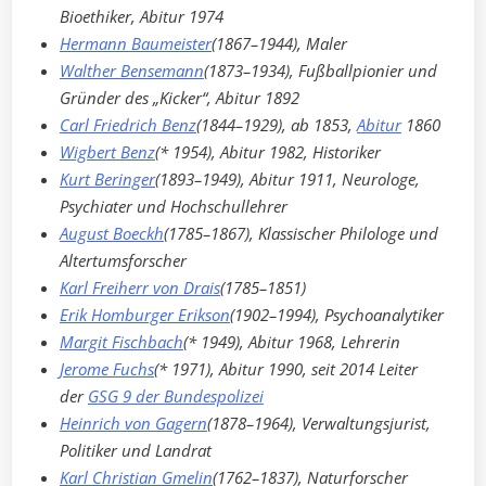
Bioethiker, Abitur 1974
Hermann Baumeister
(1867–1944), Maler
Walther Bensemann
(1873–1934), Fußballpionier und
Gründer des „Kicker“, Abitur 1892
Carl Friedrich Benz
(1844–1929), ab 1853,
Abitur
1860
Wigbert Benz
(* 1954), Abitur 1982, Historiker
Kurt Beringer
(1893–1949), Abitur 1911, Neurologe,
Psychiater und Hochschullehrer
August Boeckh
(1785–1867), Klassischer Philologe und
Altertumsforscher
Karl Freiherr von Drais
(1785–1851)
Erik Homburger Erikson
(1902–1994), Psychoanalytiker
Margit Fischbach
(* 1949), Abitur 1968, Lehrerin
Jerome Fuchs
(* 1971), Abitur 1990, seit 2014 Leiter
der
GSG 9 der Bundespolizei
Heinrich von Gagern
(1878–1964), Verwaltungsjurist,
Politiker und Landrat
Karl Christian Gmelin
(1762–1837), Naturforscher