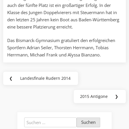
auch der fünfte Platz ist ein großartiger Erfolg. In der
Klasse des Jungen Doppelvierers mit Steuermann hat in
den letzten 25 Jahren kein Boot aus Baden-Württemberg
eine bessere Platzierung erreicht.
Das Bismarck-Gymnasium gratuliert den erfolgreichen
Sportlern Adrian Seiler, Thorsten Herrmann, Tobias
Herrmann, Michael Frank und Alyssa Bianzano.
Beitragsnavigation
❮
Landesfinale Rudern 2014
Previous
Post:
2015 Antigone
❯
Next
Post:
Suchen
nach: