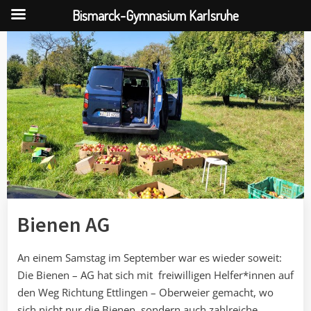
Bismarck-Gymnasium Karlsruhe
Skip
to
content
Bienen AG
An einem Samstag im September war es wieder soweit:
Die Bienen – AG hat sich mit freiwilligen Helfer*innen auf
den Weg Richtung Ettlingen – Oberweier gemacht, wo
sich nicht nur die Bienen, sondern auch zahlreiche