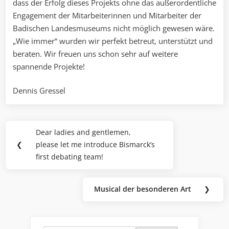
dass der Erfolg dieses Projekts ohne das außerordentliche
Engagement der Mitarbeiterinnen und Mitarbeiter der
Badischen Landesmuseums nicht möglich gewesen wäre.
„Wie immer“ wurden wir perfekt betreut, unterstützt und
beraten. Wir freuen uns schon sehr auf weitere
spannende Projekte!
Dennis Gressel
Beitragsnavigation
Dear ladies and gentlemen,
Previous
❮
please let me introduce Bismarck’s
Post:
first debating team!
Musical der besonderen Art
❯
Next
Post: