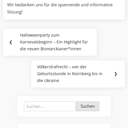
Wir bedanken uns für die spannende und informative
Sitzung!
Beitragsnavigation
Halloweenparty zum
Previous
❮
Karnevalsbeginn – Ein Highlight für
Post:
die neuen Bismarckianer*innen
Völkerstrafrecht – von der
Next
Geburtsstunde in Nürnberg bis in
❯
Post:
die Ukraine
Suchen
nach: