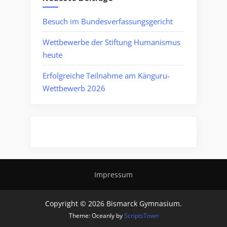
Besuch im Bundesverfassungsgericht
Wettbewerbe der Stiftung Humanismus
heute
Erfolgreiche Teilnahme am Känguru-
Wettbewerb 2026
Impressum
Copyright © 2026 Bismarck Gymnasium.
Theme: Oceanly by
ScriptsTown