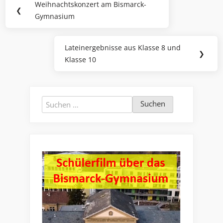
Weihnachtskonzert am Bismarck-
Previous
❮
Gymnasium
Post:
Lateinergebnisse aus Klasse 8 und
Next
❯
Klasse 10
Post:
Suchen
nach: