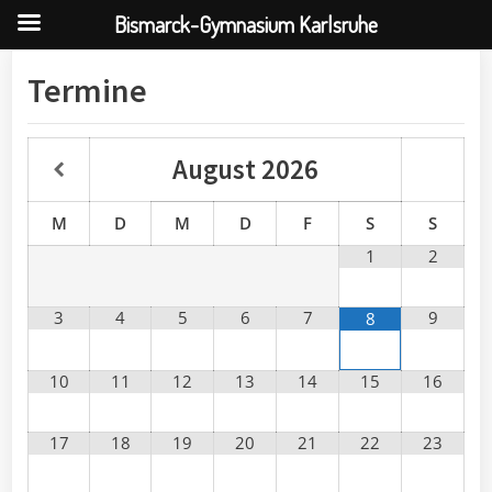
Bismarck-Gymnasium Karlsruhe
Skip
Termine
to
content
August
2026
M
D
M
D
F
S
S
1
2
3
4
5
6
7
9
8
10
11
12
13
14
15
16
17
18
19
20
21
22
23