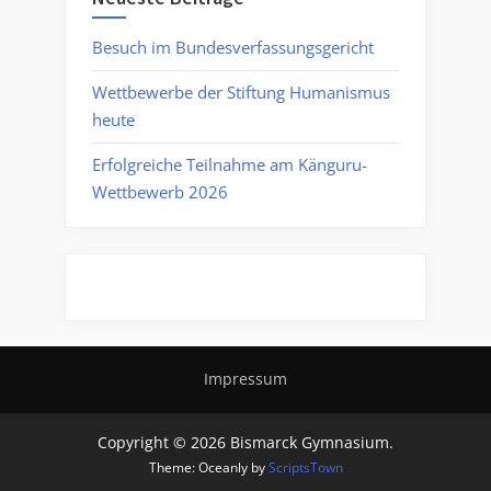
Besuch im Bundesverfassungsgericht
Wettbewerbe der Stiftung Humanismus
heute
Erfolgreiche Teilnahme am Känguru-
Wettbewerb 2026
Impressum
Copyright © 2026 Bismarck Gymnasium.
Theme: Oceanly by
ScriptsTown