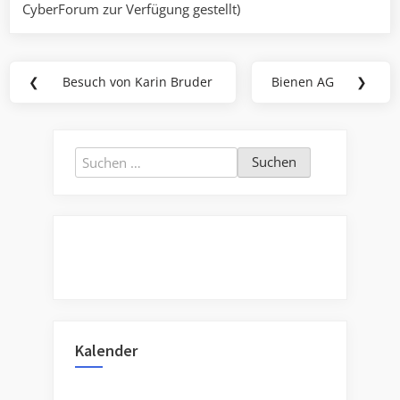
CyberForum zur Verfügung gestellt)
Beitragsnavigation
❮
Besuch von Karin Bruder
Bienen AG
❯
Previous
Next
Post:
Post:
Suchen
nach:
Kalender