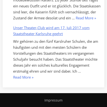
ein neues Outfit und er ist glücklich. Die Staatskassen
sind leer, die Kaiserin fühlt sich vernachlässigt, der
„Herzlic
Zustand der Armee desolat und ein …
Read More
»
Einladu
Unser Theater-Club wird am 17. Juli 2017 vom
zu
Staatstheater Karlsruhe geehrt
unserer
Wir gehören zu den fünf Karslruher Schulen, die am
diesjähr
häufigsten und mit den meisten Schülern die
Eigenpr
Vorstellungen des Staatstheaters im vergangenen
des
Schuljahr besucht haben. Das Staatstheater möchte
Märche
dieses Jahr ein solches kulturelles Engagement
„Des
erstmalig ehren und wir sind dabei. Ich …
Kaisers
„Unser
Read More
»
neue
Theater-
Kleider““
Club
wird
Impressum
am
17.