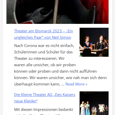
Theater am Bismarck 2023 – „Ein
ungleiches Paar“ von Neil Simon
Nach Corona war es nicht einfach,
Schülerinnen und Schüler für das
Theater zu interessieren. Wir
waren alle unsicher, ob wir proben
können oder proben und dann nicht aufführen
können. Wir waren unsicher, wie nah man sich denn
„Theater
überhaupt kommen kann, …
Read More
»
am
Die Kleine Theater AG „Des Kaisers
Bismarck
neue Kleider“
2023
Mit diesen Impressionen bedankt
–