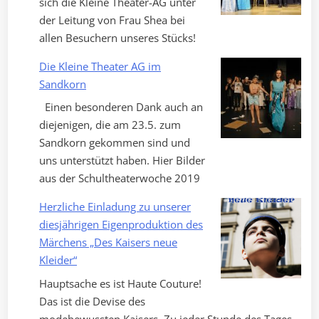
sich die Kleine Theater-AG unter
„Ein
der Leitung von Frau Shea bei
ungleiches
allen Besuchern unseres Stücks!
Paar“
von
Die Kleine Theater AG im
Neil
Sandkorn
Simon“
Einen besonderen Dank auch an
diejenigen, die am 23.5. zum
Sandkorn gekommen sind und
uns unterstützt haben. Hier Bilder
aus der Schultheaterwoche 2019
Herzliche Einladung zu unserer
diesjährigen Eigenproduktion des
Märchens „Des Kaisers neue
Kleider“
Hauptsache es ist Haute Couture!
Das ist die Devise des
modebewussten Kaisers. Zu jeder Stunde des Tages