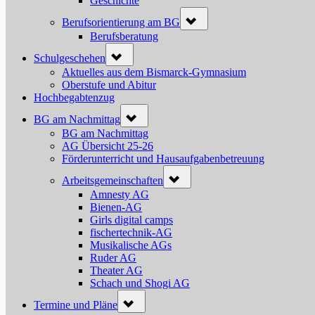
Geschichte
Toggle
Berufsorientierung am BG
sub-
menu
Berufsberatung
Toggle
Schulgeschehen
sub-
menu
Aktuelles aus dem Bismarck-Gymnasium
Oberstufe und Abitur
Hochbegabtenzug
Toggle
BG am Nachmittag
sub-
menu
BG am Nachmittag
AG Übersicht 25-26
Förderunterricht und Hausaufgabenbetreuung
Toggle
Arbeitsgemeinschaften
sub-
menu
Amnesty AG
Bienen-AG
Girls digital camps
fischertechnik-AG
Musikalische AGs
Ruder AG
Theater AG
Schach und Shogi AG
Toggle
Termine und Pläne
sub-