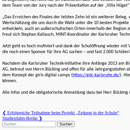
dem Team von der Jury nach der Präsentation auf der „Villa Hügel“
„Das Erreichen des Finales der letzten Zehn ist ein weiterer Beleg,
Wertschätzung die uns durch die Wahl unter die 10 besten Projekte de
entwickeln, auch an außerschulischen Orten innerhalb der Region
freut sich Stephan Kallauch, MINT-Koordinator der Karlsruher Techni
Jetzt geht es hoch motiviert und dank der Schulöffnung wieder mit
die noch einen Sponsor für ihre AG suchen – und fast 2.000 Schüle
Nachdem die
Karlsruher Technik-Initiative ihre Anfänge 2013 am B
AG, betreut von Herrn Bücking und offen für alle Jahrgangsstufen a
dem Konzept der girls digital camps (
https://gdc-karlsruhe.de/
). Hi
können.
Alle Infos und die obligatorische Anmeldung dazu bei Herr Bücking 
Beitragsnavigation
Previous
❮
Erfolgreiche Teilnahme beim Projekt „Zeitung in der Schule“
Post:
Next
Studienfahrt-Berlin
❯
Post:
Suchen
nach: