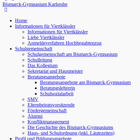
Bismarck-Gymnasium Karlsruhe
Home
Informationen für Viertklässler
Informationen für Viertklässler
Liebe Viertklässler
Anmeldeverfahren Hochbegabtenzug
Schulgemeinschaft
Schulgemeinschaft am Bismarck-Gymnasium
Schulleitung
Das Kollegium
Sekretariat und Hausmeister
Beratungsangebote
Beratungsangebote am Bismarck-Gymnasium
Beratungslehrerin
Schulsozialarbeit
SMV
Elternbeiratsvorsitzende
Fördergemeinschaft
Alumni
Konfliktmanagement
Die Geschichte des Bismarck-Gymnasiums
Haus- und Schulordnung (inkl. Läutezeiten)
Profil und Bildungsangebote