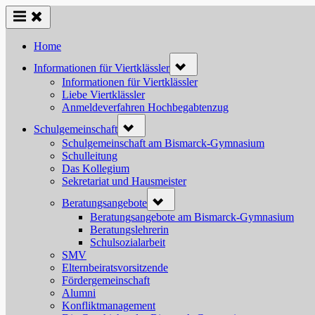
Skip
to
content
Home
Toggle
Informationen für Viertklässler
sub-
menu
Informationen für Viertklässler
Liebe Viertklässler
Anmeldeverfahren Hochbegabtenzug
Toggle
Schulgemeinschaft
sub-
menu
Schulgemeinschaft am Bismarck-Gymnasium
Schulleitung
Das Kollegium
Sekretariat und Hausmeister
Toggle
Beratungsangebote
sub-
menu
Beratungsangebote am Bismarck-Gymnasium
Beratungslehrerin
Schulsozialarbeit
SMV
Elternbeiratsvorsitzende
Fördergemeinschaft
Alumni
Konfliktmanagement