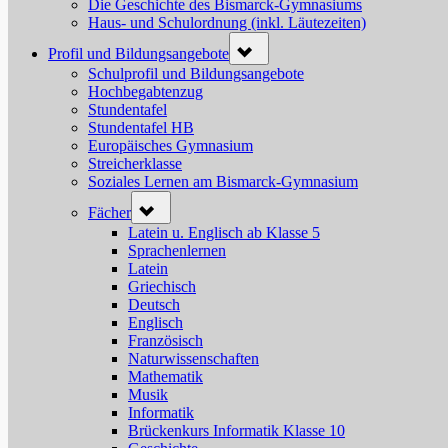
Die Geschichte des Bismarck-Gymnasiums
Haus- und Schulordnung (inkl. Läutezeiten)
Toggle
Profil und Bildungsangebote
sub-
menu
Schulprofil und Bildungsangebote
Hochbegabtenzug
Stundentafel
Stundentafel HB
Europäisches Gymnasium
Streicherklasse
Soziales Lernen am Bismarck-Gymnasium
Toggle
Fächer
sub-
menu
Latein u. Englisch ab Klasse 5
Sprachenlernen
Latein
Griechisch
Deutsch
Englisch
Französisch
Naturwissenschaften
Mathematik
Musik
Informatik
Brückenkurs Informatik Klasse 10