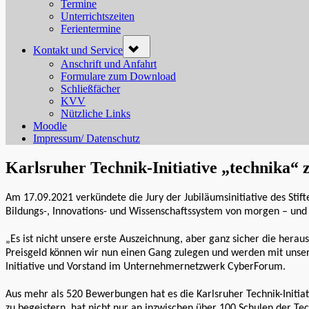
menu
Termine
Unterrichtszeiten
Ferientermine
Toggle
Kontakt und Service
sub-
menu
Anschrift und Anfahrt
Formulare zum Download
Schließfächer
KVV
Nützliche Links
Moodle
Impressum/ Datenschutz
Karlsruher Technik-Initiative „technika“ 
Am 17.09.2021 verkündete die Jury der Jubiläumsinitiative des Stif
Bildungs-, Innovations- und Wissenschaftssystem von morgen – und 
„Es ist nicht unsere erste Auszeichnung, aber ganz sicher die hera
Preisgeld können wir nun einen Gang zulegen und werden mit unserer
Initiative und Vorstand im Unternehmernetzwerk CyberForum.
Aus mehr als 520 Bewerbungen hat es die Karlsruher Technik-Initiat
zu begeistern, hat nicht nur an inzwischen über 100 Schulen der Te