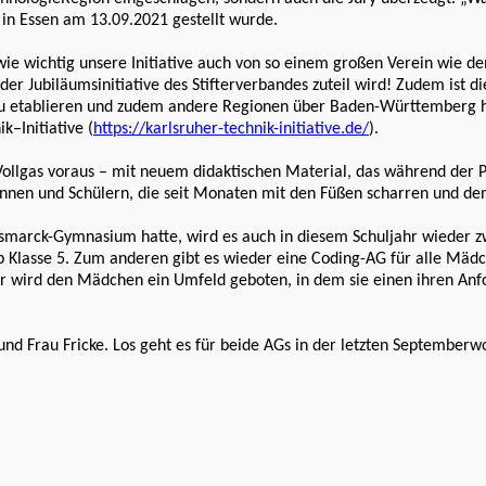
 in Essen am 13.09.2021 gestellt wurde.
 wie wichtig unsere Initiative auch von so einem großen Verein wie de
r Jubiläumsinitiative des Stifterverbandes zuteil wird! Zudem ist dies
 zu etablieren und zudem andere Regionen über Baden-Württemberg 
k–Initiative (
https://karlsruher-technik-initiative.de/
).
 Vollgas voraus – mit neuem didaktischen Material, das während der 
rinnen und Schülern, die seit Monaten mit den Füßen scharren und de
ismarck-Gymnasium hatte, wird es auch in diesem Schuljahr wieder zw
b Klasse 5. Zum anderen gibt es wieder eine Coding-AG für alle Mädc
er wird den Mädchen ein Umfeld geboten, in dem sie einen ihren An
und Frau Fricke. Los geht es für beide AGs in der letzten Septemberw