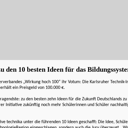
zu den 10 besten Ideen für das Bildungssys
terverbandes „Wirkung hoch 100“ ihr Votum: Die Karlsruher Technik-In
erhält ein Preisgeld von 100.000 €.
usragendste: zu den besten zehn Ideen für die Zukunft Deutschlands z
 Initiative zukünftig noch mehr Schülerinnen und Schüler nachhaltig
ive technika unter die führenden 10 Ideen geschafft: Die Idee, Schül
chnologieRegion eingeschlagen, sondern auch die Jury überzeugt. „Wa