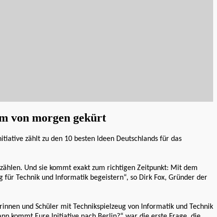
tem von morgen gekürt
itiative zählt zu den 10 besten Ideen Deutschlands für das
u zählen. Und sie kommt exakt zum richtigen Zeitpunkt: Mit dem
 für Technik und Informatik begeistern“, so Dirk Fox, Gründer der
erinnen und Schüler mit Technikspielzeug von Informatik und Technik
nn kommt Eure Initiative nach Berlin?“ war die erste Frage, die