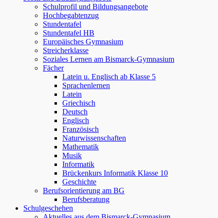
Schulprofil und Bildungsangebote
Hochbegabtenzug
Stundentafel
Stundentafel HB
Europäisches Gymnasium
Streicherklasse
Soziales Lernen am Bismarck-Gymnasium
Fächer
Latein u. Englisch ab Klasse 5
Sprachenlernen
Latein
Griechisch
Deutsch
Englisch
Französisch
Naturwissenschaften
Mathematik
Musik
Informatik
Brückenkurs Informatik Klasse 10
Geschichte
Berufsorientierung am BG
Berufsberatung
Schulgeschehen
Aktuelles aus dem Bismarck-Gymnasium