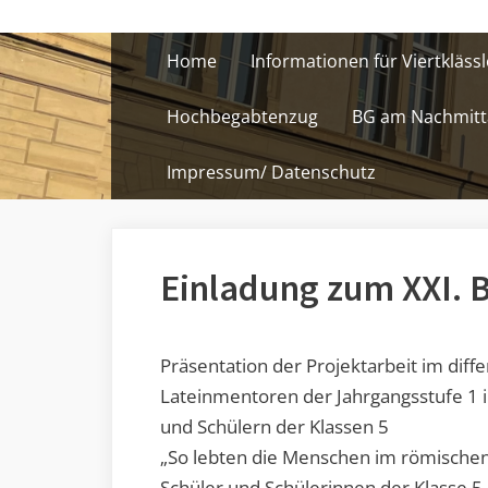
Skip
to
Home
Informationen für Viertklässl
content
Hochbegabtenzug
BG am Nachmitt
Impressum/ Datenschutz
Einladung zum XXI.
Präsentation der Projektarbeit im diff
Lateinmentoren der Jahrgangsstufe 1
und Schülern der Klassen 5
„So lebten die Menschen im römische
Schüler und Schülerinnen der Klasse 5 