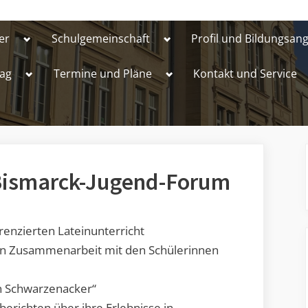
Toggle
Toggle
er
Schulgemeinschaft
Profil und Bildungsan
sub-
sub-
menu
menu
Toggle
Toggle
ag
Termine und Pläne
Kontakt und Service
sub-
sub-
menu
menu
 Bismarck-Jugend-Forum
Toggle
Toggle
sub-
sub-
menu
menu
erenzierten Lateinunterricht
 in Zusammenarbeit mit den Schülerinnen
n Schwarzenacker“
berichten über ihre Erlebnisse in