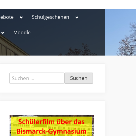
Toggle
Toggle
gebote
Schulgeschehen
sub-
sub-
menu
menu
Toggle
Moodle
sub-
menu
Suchen
nach: