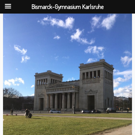
Bismarck-Gymnasium Karlsruhe
Skip
to
content