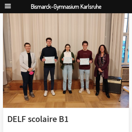
Bismarck-Gymnasium Karlsruhe
Skip
to
content
DELF scolaire B1