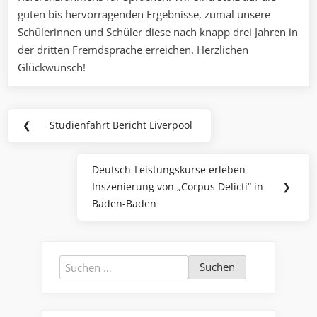
guten bis hervorragenden Ergebnisse, zumal unsere
Schülerinnen und Schüler diese nach knapp drei Jahren in
der dritten Fremdsprache erreichen. Herzlichen
Glückwunsch!
Beitragsnavigation
❮
Studienfahrt Bericht Liverpool
Previous
Post:
Deutsch-Leistungskurse erleben
Next
Inszenierung von „Corpus Delicti“ in
❯
Post:
Baden-Baden
Suchen
nach: